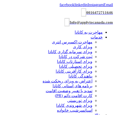
facebook
linkedin
Instagram
Email
0016472711646
Info@applytocanada.com
مهاجرت به کانادا
خدمات
مهاجرت اکسپرس انتری
ویزای کاری
ویزای سرمایه گذاری کانادا
ثبت شرکت در کانادا
ویزای استارتاپ کانادا
ویزای تحصیلی کانادا
ویزای کارآفرینی کانادا
پناهندگی کانادا
اعتراض به ویزای ریجکت شده
برنامه های استانی کانادا
تمدید یا تغییر وضعیت اقامت
کارت اقامت دائم (PR)
ویزای توریستی
ویزای شھروندی کانادا
اسپانسرشیپ خانواده