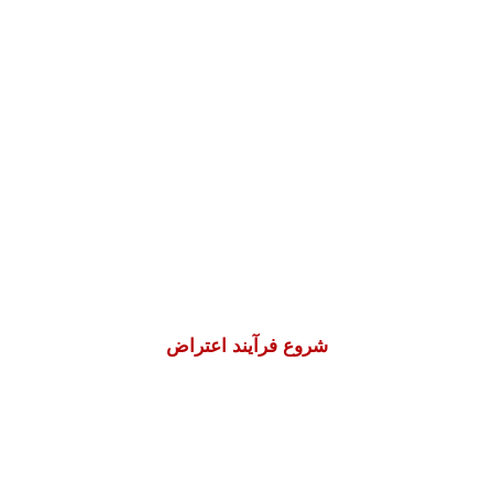
فرصت را از دست ندهید
زمان در پرونده‌های ریجکت‌شده مهم است.
همین امروز با
نسیم مهرپویان
و تیم
Apply to
Canada
روند اعتراض، بازنگری یا ارسال
مجدد پرونده را با استراتژی درست آغاز کنید.
شروع فرآیند اعتراض