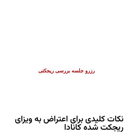
با بررسی جزئیات نامه ریجکتی و درخواست
نوت‌های پرونده (GCMS)
، نقاط ضعف
شناسایی و برای اعتراض، بازنگری یا
درخواست مجدد، پرونده شما حرفه‌ای
بازسازی می‌شود. همراه با
نسیم مهرپویان
و
تیم
Apply to Canada
شانس موفقیت خود را
افزایش دهید.
رزرو جلسه بررسی ریجکتی
نکات کلیدی برای اعتراض به ویزای
ریجکت شده کانادا