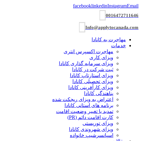
facebook
linkedin
Instagram
Email
0016472711646
Info@applytocanada.com
مهاجرت به کانادا
خدمات
مهاجرت اکسپرس انتری
ویزای کاری
ویزای سرمایه گذاری کانادا
ثبت شرکت در کانادا
ویزای استارتاپ کانادا
ویزای تحصیلی کانادا
ویزای کارآفرینی کانادا
پناهندگی کانادا
اعتراض به ویزای ریجکت شده
برنامه های استانی کانادا
تمدید یا تغییر وضعیت اقامت
کارت اقامت دائم (PR)
ویزای توریستی
ویزای شھروندی کانادا
اسپانسرشیپ خانواده