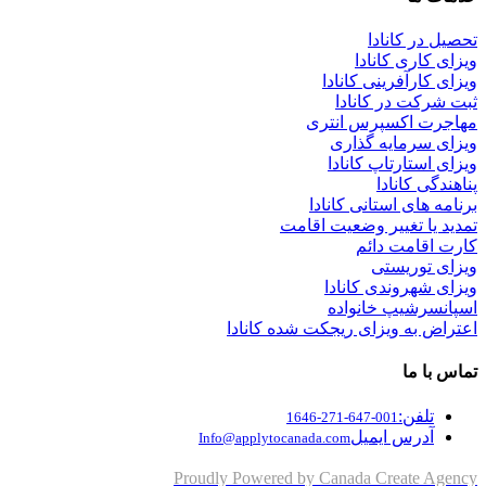
تحصیل در کانادا
ویزای کاری کانادا
ویزای کارآفرینی کانادا
ثبت شرکت در کانادا
مهاجرت اکسپرس انتری
ویزای سرمایه گذاری
ویزای استارتاپ کانادا
پناهندگی کانادا
برنامه های استانی کانادا
تمدید یا تغییر وضعیت اقامت
کارت اقامت دائم
ویزای توریستی
ویزای شهروندی کانادا
اسپانسرشیپ خانواده
اعتراض به ویزای ریجکت شده کانادا
تماس با ما
تلفن:
001-647-271-1646
آدرس ایمیل
Info@applytocanada.com
Proudly Powered by Canada Create Agency