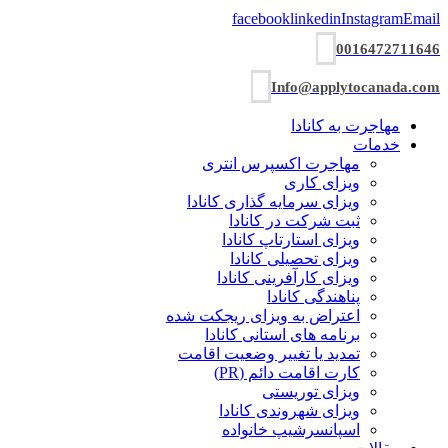
facebook
linkedin
Instagram
Email
0016472711646
Info@applytocanada.com
مهاجرت به کانادا
خدمات
مهاجرت اکسپرس انتری
ویزای کاری
ویزای سرمایه گذاری کانادا
ثبت شرکت در کانادا
ویزای استارتاپ کانادا
ویزای تحصیلی کانادا
ویزای کارآفرینی کانادا
پناهندگی کانادا
اعتراض به ویزای ریجکت شده
برنامه های استانی کانادا
تمدید یا تغییر وضعیت اقامت
کارت اقامت دائم (PR)
ویزای توریستی
ویزای شھروندی کانادا
اسپانسرشیپ خانواده