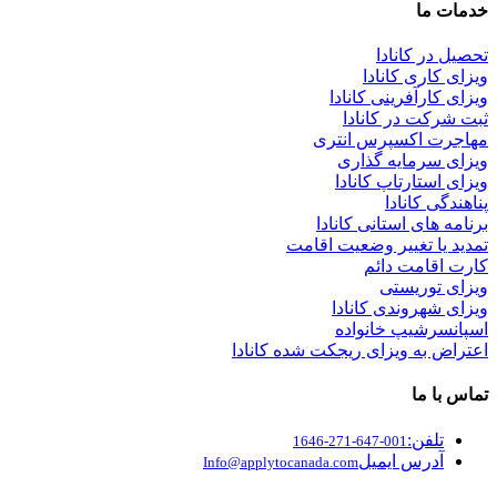
خدمات ما
تحصیل در کانادا
ویزای کاری کانادا
ویزای کارآفرینی کانادا
ثبت شرکت در کانادا
مهاجرت اکسپرس انتری
ویزای سرمایه گذاری
ویزای استارتاپ کانادا
پناهندگی کانادا
برنامه های استانی کانادا
تمدید یا تغییر وضعیت اقامت
کارت اقامت دائم
ویزای توریستی
ویزای شهروندی کانادا
اسپانسرشیپ خانواده
اعتراض به ویزای ریجکت شده کانادا
تماس با ما
تلفن:
001-647-271-1646
آدرس ایمیل
Info@applytocanada.com