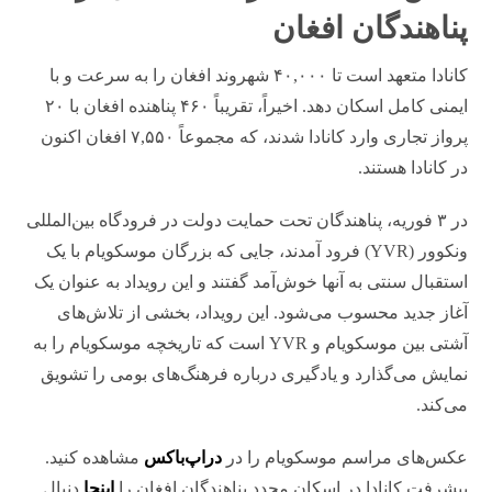
پناهندگان افغان
کانادا متعهد است تا ۴۰,۰۰۰ شهروند افغان را به سرعت و با
ایمنی کامل اسکان دهد. اخیراً، تقریباً ۴۶۰ پناهنده افغان با ۲۰
پرواز تجاری وارد کانادا شدند، که مجموعاً ۷,۵۵۰ افغان اکنون
در کانادا هستند.
در ۳ فوریه، پناهندگان تحت حمایت دولت در فرودگاه بین‌المللی
ونکوور (YVR) فرود آمدند، جایی که بزرگان موسکویام با یک
استقبال سنتی به آنها خوش‌آمد گفتند و این رویداد به عنوان یک
آغاز جدید محسوب می‌شود. این رویداد، بخشی از تلاش‌های
آشتی بین موسکویام و YVR است که تاریخچه موسکویام را به
نمایش می‌گذارد و یادگیری درباره فرهنگ‌های بومی را تشویق
می‌کند.
عکس‌های مراسم موسکویام را در
دراپ‌باکس
مشاهده کنید.
پیشرفت کانادا در اسکان مجدد پناهندگان افغان را
اینجا
دنبال