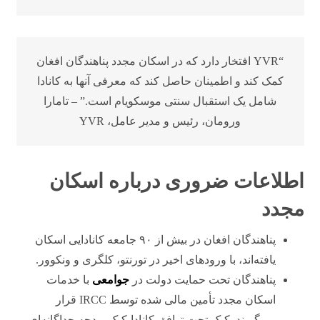
“YVR افتخار دارد که در اسکان مجدد پناهندگان افغان
کمک کند و اطمینان حاصل کند که معرفی آنها به کانادا
شامل یک استقبال سنتی موسکویام است.” – تامارا
ورومان، رئیس و مدیر عامل، YVR
اطلاعات ضروری درباره اسکان
مجدد
پناهندگان افغان در بیش از ۹۰ جامعه کانادایی اسکان
یافته‌اند، با ورودهای اخیر در تورنتو، کلگری و ونکوور.
پناهندگان تحت حمایت دولت در
جوامعی
با خدمات
اسکان مجدد تأمین مالی شده توسط IRCC قرار
می‌گیرند. کبک تحت توافق کانادا-کبک بودجه جداگانه‌ای