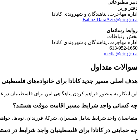
دبیر مطبوعاتی
دفتر وزیر
اداره مهاجرت، پناهندگان و شهروندی کانادا
Bahoz.DaraAziz@cic.gc.ca
روابط رسانه‌ای
بخش ارتباطات
اداره مهاجرت، پناهندگان و شهروندی کانادا
613-952-1650
media@cic.gc.ca
سوالات متداول
هدف اصلی مسیر جدید کانادا برای خانواده‌های فلسطین
این ابتکار به منظور فراهم کردن پناهگاهی امن برای فلسطینیان در غز
چه کسانی واجد شرایط مسیر اقامت موقت هستند؟
متقاضیان واجد شرایط شامل همسران، شرکا، فرزندان، نوه‌ها، خواهر و 
چه حمایتی در کانادا برای فلسطینیان واجد شرایط در د