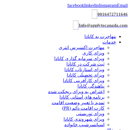
facebook
linkedin
Instagram
Email
0016472711646
Info@applytocanada.com
مهاجرت به کانادا
خدمات
مهاجرت اکسپرس انتری
ویزای کاری
ویزای سرمایه گذاری کانادا
ثبت شرکت در کانادا
ویزای استارتاپ کانادا
ویزای تحصیلی کانادا
ویزای کارآفرینی کانادا
پناهندگی کانادا
اعتراض به ویزای ریجکت شده
برنامه های استانی کانادا
تمدید یا تغییر وضعیت اقامت
کارت اقامت دائم (PR)
ویزای توریستی
ویزای شھروندی کانادا
اسپانسرشیپ خانواده