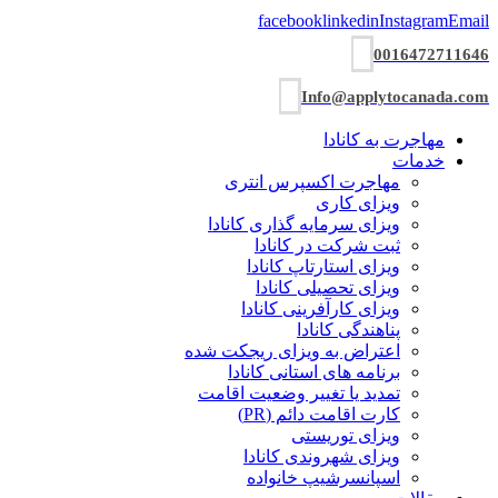
facebook
linkedin
Instagram
Email
0016472711646
Info@applytocanada.com
مهاجرت به کانادا
خدمات
مهاجرت اکسپرس انتری
ویزای کاری
ویزای سرمایه گذاری کانادا
ثبت شرکت در کانادا
ویزای استارتاپ کانادا
ویزای تحصیلی کانادا
ویزای کارآفرینی کانادا
پناهندگی کانادا
اعتراض به ویزای ریجکت شده
برنامه های استانی کانادا
تمدید یا تغییر وضعیت اقامت
کارت اقامت دائم (PR)
ویزای توریستی
ویزای شھروندی کانادا
اسپانسرشیپ خانواده