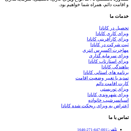
و اقامت دائم، همراه شما خواهیم بود.
خدمات ما
تحصیل در کانادا
ویزای کاری کانادا
ویزای کارآفرینی کانادا
ثبت شرکت در کانادا
مهاجرت اکسپرس انتری
ویزای سرمایه گذاری
ویزای استارتاپ کانادا
پناهندگی کانادا
برنامه های استانی کانادا
تمدید یا تغییر وضعیت اقامت
کارت اقامت دائم
ویزای توریستی
ویزای شهروندی کانادا
اسپانسرشیپ خانواده
اعتراض به ویزای ریجکت شده کانادا
تماس با ما
تلفن:
001-647-271-1646