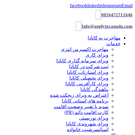
facebook
linkedin
Instagram
Email
0016472711646
Info@applytocanada.com
مهاجرت به کانادا
خدمات
مهاجرت اکسپرس انتری
ویزای کاری
ویزای سرمایه گذاری کانادا
ثبت شرکت در کانادا
ویزای استارتاپ کانادا
ویزای تحصیلی کانادا
ویزای کارآفرینی کانادا
پناهندگی کانادا
اعتراض به ویزای ریجکت شده
برنامه های استانی کانادا
تمدید یا تغییر وضعیت اقامت
کارت اقامت دائم (PR)
ویزای توریستی
ویزای شھروندی کانادا
اسپانسرشیپ خانواده