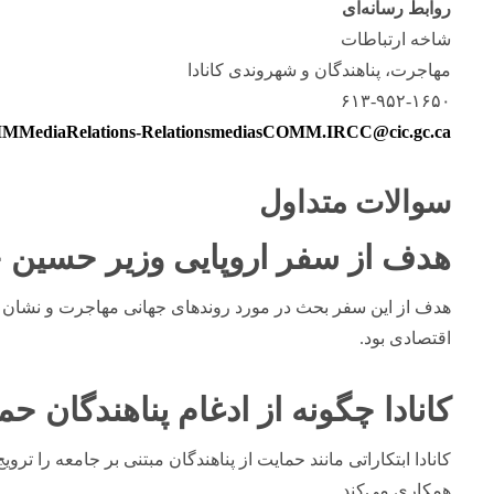
روابط رسانه‌ای
شاخه ارتباطات
مهاجرت، پناهندگان و شهروندی کانادا
۶۱۳-۹۵۲-۱۶۵۰
MediaRelations-RelationsmediasCOMM.IRCC@cic.gc.ca
سوالات متداول
هدف از سفر اروپایی وزیر حسین چ
هدف از این سفر بحث در مورد روندهای جهانی مهاجرت و نشان د
اقتصادی بود.
کانادا چگونه از ادغام پناهندگان ح
کانادا ابتکاراتی مانند حمایت از پناهندگان مبتنی بر جامعه را تروی
همکاری می‌کند.