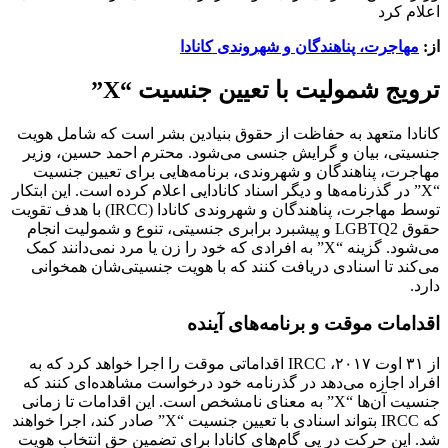
اعلام کرد
از:
مهاجرت، پناهندگان و شهروندی کانادا
ترویج شمولیت با تعیین جنسیت “X”
کانادا متعهد به حفاظت از حقوق بنیادین بشر است که شامل هویت
جنسیتی، بیان و گرایش جنسی می‌شود. محترم احمد حسین، وزیر
مهاجرت، پناهندگان و شهروندی، برنامه‌هایی برای تعیین جنسیت
“X” در گذرنامه‌ها و دیگر اسناد کانادایی اعلام کرده است. این ابتکار
توسط مهاجرت، پناهندگان و شهروندی کانادا (IRCC) با هدف تقویت
حقوق LGBTQ2 و پیشبرد برابری جنسیتی، تنوع و شمولیت انجام
می‌شود. گزینه “X” به افرادی که خود را زن یا مرد نمی‌دانند کمک
می‌کند تا اسنادی دریافت کنند که با هویت جنسیتی‌شان همخوانی
دارد.
اقدامات موقت و برنامه‌های آینده
از ۳۱ اوت ۲۰۱۷، IRCC اقداماتی موقت را اجرا خواهد کرد که به
افراد اجازه می‌دهد در گذرنامه خود درخواست مشاهده‌ای کنند که
جنسیت آن‌ها “X” به معنای نامشخص است. این اقدامات تا زمانی
که IRCC بتواند اسنادی با تعیین جنسیت “X” صادر کند، اجرا خواهند
شد. این حرکت در پی گام‌های کانادا برای تضمین حق انتخاب هویت