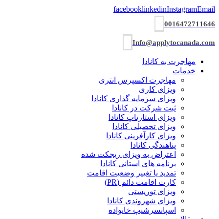
facebook
linkedin
Instagram
Email
0016472711646
Info@applytocanada.com
مهاجرت به کانادا
خدمات
مهاجرت اکسپرس انتری
ویزای کاری
ویزای سرمایه گذاری کانادا
ثبت شرکت در کانادا
ویزای استارتاپ کانادا
ویزای تحصیلی کانادا
ویزای کارآفرینی کانادا
پناهندگی کانادا
اعتراض به ویزای ریجکت شده
برنامه های استانی کانادا
تمدید یا تغییر وضعیت اقامت
کارت اقامت دائم (PR)
ویزای توریستی
ویزای شھروندی کانادا
اسپانسرشیپ خانواده