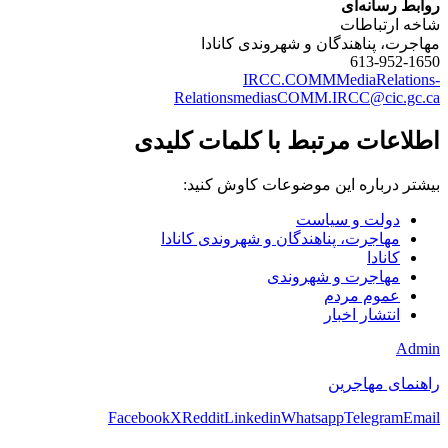
روابط رسانه‌ای
شاخه ارتباطات
مهاجرت، پناهندگان و شهروندی کانادا
613-952-1650
IRCC.COMMMediaRelations-
RelationsmediasCOMM.IRCC@cic.gc.ca
اطلاعات مرتبط با کلمات کلیدی
بیشتر درباره این موضوعات کاوش کنید:
دولت و سیاست
مهاجرت، پناهندگان و شهروندی کانادا
کانادا
مهاجرت و شهروندی
عموم مردم
انتشار اخبار
Admin
راهنمای مهاجرین
Facebook
X
Reddit
Linkedin
Whatsapp
Telegram
Email