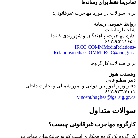
تماس‌ها فقط برای رسانه‌ها
برای سوالات در مورد مهاجرت غیرقانونی:
روابط عمومی رسانه
شاخه ارتباطات
اداره مهاجرت، پناهندگان و شهروندی کانادا
۶۱۳-۹۵۲-۱۶۵۰
IRCC.COMMMediaRelations-
RelationsmediasCOMM.IRCC@cic.gc.ca
برای سوالات کارگروه:
وینسنت هیوز
دبیر مطبوعاتی
دفتر وزیر امور بین دولتی و امور شمالی و تجارت داخلی
۶۱۳-۹۴۳-۷۱۱۱
vincent.hughes@iga-aig.gc.ca
سوالات متداول
کارگروه مهاجرت غیرقانونی چیست؟
کارگروه یک گروه همکاری است که به چالش‌های مهاجرت