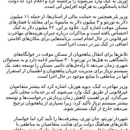
آوریل به کبک وارد می‌شوند را برجسته کرد و اعلام کرد که دولت
آماده پاسخگویی به هرگونه افزایش آتی است.
وزیر بلر همچنین به حمایت مالی از استان‌ها، از جمله ۱۱ میلیون
دلار به تورنتو و ۳ میلیون دلار به مانیتوبا، برای مقابله با فشارهای
مسکن موقت اشاره کرد. علاوه بر این، ۳۶ میلیون دلار به کبک
اختصاص یافته است و مذاکرات درباره جبران هزینه‌های مهاجرت
غیرقانونی در حال انجام است. برنامه‌هایی برای مکان‌های اقامتی
اضافی در کبک نیز در دست اجرا است.
تلاش‌ها برای انتقال پناهجویان از مسکن موقت در خوابگاه‌های
دانشگاهی به هتل‌ها در تورنتو تا ۳۰ سپتامبر ادامه دارد و به مسئولان
شهری زمان می‌دهد تا راه‌حل‌های دائمی مسکن را توسعه دهند. یک
سیستم تریاژ برای مدیریت جریان پناهجویان و اطمینان از استقرار
آنها در مناطقی با منابع موجود در حال اجرا است.
وزیر مهاجرت کبک، دیوید هورتل، اشاره کرد که بیشتر متقاضیان
غیرقانونی از طریق کبک وارد می‌شوند که بر خدمات محلی تأثیر
می‌گذارد. او بر اهمیت کاهش زمان پردازش درخواست‌ها و توسعه
بیشتر سیستم تریاژ تأکید کرد، زیرا بسیاری از پناهجویان ترجیح
می‌دهند خارج از کبک مستقر شوند.
شهردار تورنتو، جان توری، پیشرفت‌ها را تأیید کرد اما خواستار
تلاش‌های هماهنگ دولت برای هدایت متقاضیان به مناطقی با
فرصت‌های شغلی و مسکن شد. او هشدار داد که بدون مداخله