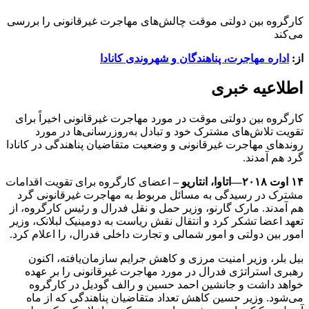
کارگروه بین دولتی موقت چالش‌های مهاجرت غیرقانونی را بررسی
می‌کند
از:
اداره مهاجرت، پناهندگان و شهروندی کانادا
اطلاعیه خبری
کارگروه بین دولتی موقت در مورد مهاجرت غیرقانونی اخیراً برای
تقویت تلاش‌های مشترک خود و تبادل به‌روزرسانی‌ها در مورد
روندهای مهاجرت غیرقانونی و وضعیت متقاضیان پناهندگی در کانادا
گرد هم آمدند.
۱۴ اوت ۲۰۱۸—اتاوا، انتاریو –
اعضای کارگروه برای تقویت اقدامات
مشترک در رسیدگی به مسائل مربوط به مهاجرت غیرقانونی گرد
هم آمدند. مارک گارنو، وزیر حمل و نقل فدرال و رئیس کارگروه، از
تعهد اعضا تشکر کرد و انتقال نقش ریاست به دومینیک لبلانک، وزیر
امور بین دولتی و امور شمالی و تجارت داخلی فدرال، را اعلام کرد.
بیل بلر، وزیر امنیت مرزی و کاهش جرایم سازمان‌یافته، اکنون
رهبری استراتژی فدرال در مورد مهاجرت غیرقانونی را بر عهده
خواهد داشت و جانشین احمد حسین و رالف گودیل در کارگروه
می‌شود. وزیر حسین کاهش تعداد متقاضیان پناهندگی که از ماه