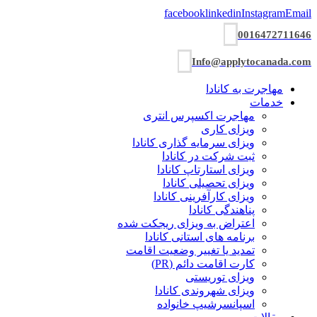
facebook
linkedin
Instagram
Email
0016472711646
Info@applytocanada.com
مهاجرت به کانادا
خدمات
مهاجرت اکسپرس انتری
ویزای کاری
ویزای سرمایه گذاری کانادا
ثبت شرکت در کانادا
ویزای استارتاپ کانادا
ویزای تحصیلی کانادا
ویزای کارآفرینی کانادا
پناهندگی کانادا
اعتراض به ویزای ریجکت شده
برنامه های استانی کانادا
تمدید یا تغییر وضعیت اقامت
کارت اقامت دائم (PR)
ویزای توریستی
ویزای شھروندی کانادا
اسپانسرشیپ خانواده