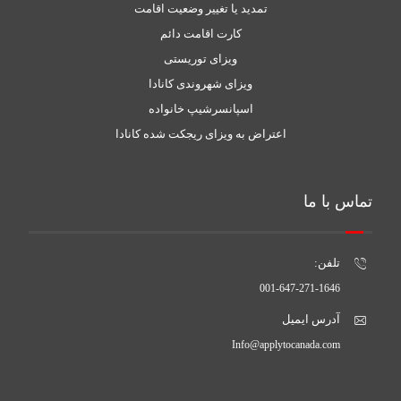
تمدید یا تغییر وضعیت اقامت
کارت اقامت دائم
ویزای توریستی
ویزای شهروندی کانادا
اسپانسرشیپ خانواده
اعتراض به ویزای ریجکت شده کانادا
تماس با ما
تلفن:
001-647-271-1646
آدرس ایمیل
Info@applytocanada.com