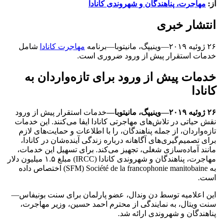
از:
مهاجرت، پناهندگان و شهروندی کانادا
انتشار خبری
۲۶ ژوئیه ۲۰۱۹—وینیپگ، مانیتوبا—برنامه
مهاجرت کانادا
شامل
خدمات استقرار پیش از ورود ضروری است.
خدمات پیش از ورود برای تازه‌واردان به
کانادا
۲۶ ژوئیه ۲۰۱۹—وینیپگ، مانیتوبا—
خدمات استقرار پیش از ورود
نقش حیاتی در تلاش‌های مهاجرتی کانادا ایفا می‌کنند. این خدمات
تازه‌واردان، از جمله پناهندگان، را با اطلاعات و حمایت‌های لازم
برای تصمیم‌گیری‌های آگاهانه درباره زندگی آینده‌شان در کانادا،
مانند آماده‌سازی شغلی، تجهیز می‌کند. برای تسهیل این خدمات،
مهاجرت، پناهندگان و شهروندی کانادا (IRCC) مبلغ ۱.۵ میلیون دلار
به
Société de la francophonie manitobaine
(SFM) اختصاص داده
است.
این اعلامیه توسط دن وندال، عضو پارلمان برای سنت بونیفاس—
سنت ویتال، به نمایندگی از محترم احمد حسین، وزیر مهاجرت،
پناهندگان و شهروندی ارائه شد.