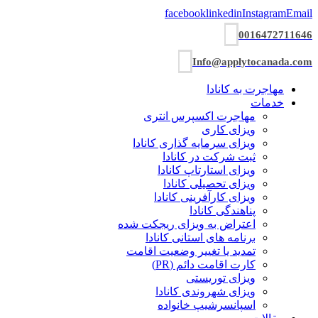
facebook
linkedin
Instagram
Email
0016472711646
Info@applytocanada.com
مهاجرت به کانادا
خدمات
مهاجرت اکسپرس انتری
ویزای کاری
ویزای سرمایه گذاری کانادا
ثبت شرکت در کانادا
ویزای استارتاپ کانادا
ویزای تحصیلی کانادا
ویزای کارآفرینی کانادا
پناهندگی کانادا
اعتراض به ویزای ریجکت شده
برنامه های استانی کانادا
تمدید یا تغییر وضعیت اقامت
کارت اقامت دائم (PR)
ویزای توریستی
ویزای شھروندی کانادا
اسپانسرشیپ خانواده