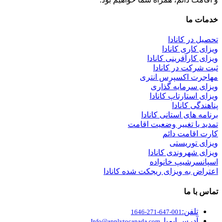
خدمات ما
تحصیل در کانادا
ویزای کاری کانادا
ویزای کارآفرینی کانادا
ثبت شرکت در کانادا
مهاجرت اکسپرس انتری
ویزای سرمایه گذاری
ویزای استارتاپ کانادا
پناهندگی کانادا
برنامه های استانی کانادا
تمدید یا تغییر وضعیت اقامت
کارت اقامت دائم
ویزای توریستی
ویزای شهروندی کانادا
اسپانسرشیپ خانواده
اعتراض به ویزای ریجکت شده کانادا
تماس با ما
تلفن:
001-647-271-1646
آدرس ایمیل
Info@applytocanada.com