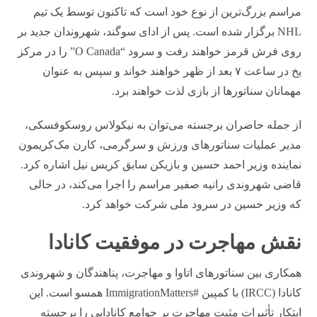
مراسم بزرگ‌ترین از نوع خود است که تاکنون توسط یک تیم
NHL برگزار شده است. پس از ادای سوگند، شهروندان جدید بر
روی فرش قرمز خواهند رفت و سرود “O Canada” را در مرکز
یخ در ساعت ۷ بعد از ظهر خواهند خواند و سپس به عنوان
مهمانان سناتورها از بازی لذت خواهند برد.
از جمله حاضران برجسته می‌توان به نیکولاس روسکوفسکی،
مدیر عملیات سناتورهای ورزش و سرگرمی، کارن مک‌کریمون
نماینده وزیر احمد حسین و بازیکن سابق کریس نیل اشاره کرد.
قاضی شهروندی رانیه صفیر مراسم را اجرا می‌کند، در حالی
که وزیر حسین در سرود ملی شرکت خواهد کرد.
نقش مهاجرت در موفقیت کانادا
همکاری بین سناتورهای اتاوا و مهاجرت، پناهندگان و شهروندی
کانادا (IRCC) با کمپین #ImmigrationMatters همسو است. این
ابتکار تأثیرات مثبت مهاجرت بر جوامع کانادایی را برجسته