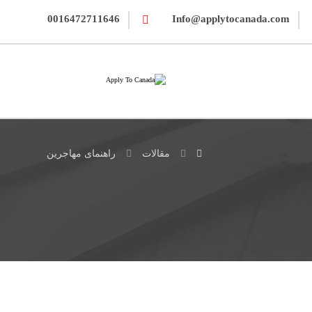
0016472711646
Info@applytocanada.com
مقالات
راهنمای مهاجرین