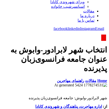
ویزای شھروندی کانادا
اسپانسرشیپ خانواده
مقالات
درباره ما
تماس با ما
facebook
linkedin
Instagram
Email
انتخاب شهر لابرادور-وابوش به
عنوان جامعه فرانسوی‌زبان
پذیرنده
Home
مقالات
راهنمای مهاجرین
شهر لابرادور-وابوش: جامعه فرانسوی‌زبان پذیرنده
از:
اداره مهاجرت، پناهندگان و شهروندی کانادا