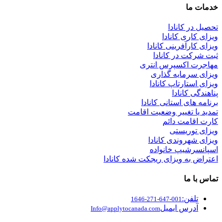
خدمات ما
تحصیل در کانادا
ویزای کاری کانادا
ویزای کارآفرینی کانادا
ثبت شرکت در کانادا
مهاجرت اکسپرس انتری
ویزای سرمایه گذاری
ویزای استارتاپ کانادا
پناهندگی کانادا
برنامه های استانی کانادا
تمدید یا تغییر وضعیت اقامت
کارت اقامت دائم
ویزای توریستی
ویزای شهروندی کانادا
اسپانسرشیپ خانواده
اعتراض به ویزای ریجکت شده کانادا
تماس با ما
تلفن:
001-647-271-1646
آدرس ایمیل
Info@applytocanada.com