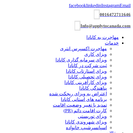
facebook
linkedin
Instagram
Email
0016472711646
Info@applytocanada.com
مهاجرت به کانادا
خدمات
مهاجرت اکسپرس انتری
ویزای کاری
ویزای سرمایه گذاری کانادا
ثبت شرکت در کانادا
ویزای استارتاپ کانادا
ویزای تحصیلی کانادا
ویزای کارآفرینی کانادا
پناهندگی کانادا
اعتراض به ویزای ریجکت شده
برنامه های استانی کانادا
تمدید یا تغییر وضعیت اقامت
کارت اقامت دائم (PR)
ویزای توریستی
ویزای شھروندی کانادا
اسپانسرشیپ خانواده