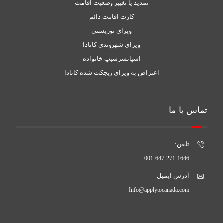
تمدید یا تغییر وضعیت اقامت
کارت اقامت دائم
ویزای توریستی
ویزای شهروندی کانادا
اسپانسرشیپ خانواده
اعتراض به ویزای ریجکت شده کانادا
تماس با ما
تلفن:
001-647-271-1646
آدرس ایمیل
Info@applytocanada.com