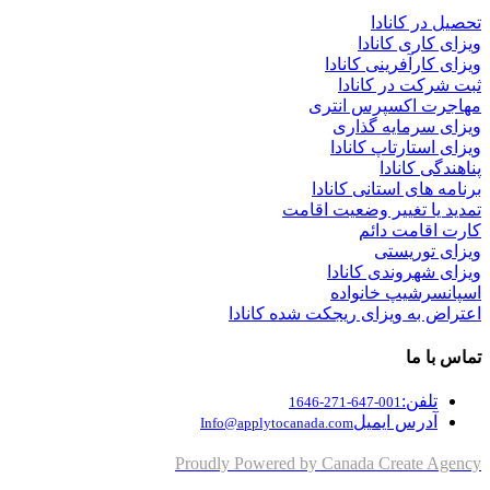
تحصیل در کانادا
ویزای کاری کانادا
ویزای کارآفرینی کانادا
ثبت شرکت در کانادا
مهاجرت اکسپرس انتری
ویزای سرمایه گذاری
ویزای استارتاپ کانادا
پناهندگی کانادا
برنامه های استانی کانادا
تمدید یا تغییر وضعیت اقامت
کارت اقامت دائم
ویزای توریستی
ویزای شهروندی کانادا
اسپانسرشیپ خانواده
اعتراض به ویزای ریجکت شده کانادا
تماس با ما
تلفن:
001-647-271-1646
آدرس ایمیل
Info@applytocanada.com
Proudly Powered by Canada Create Agency