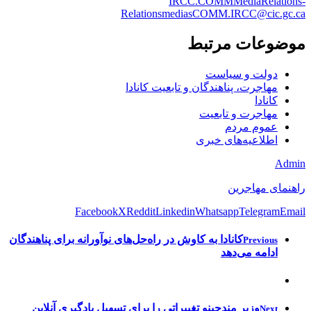
IRCC.COMMMediaRelations-
RelationsmediasCOMM.IRCC@cic.gc.ca
موضوعات مرتبط
دولت و سیاست
مهاجرت، پناهندگان و تابعیت کانادا
کانادا
مهاجرت و تابعیت
عموم مردم
اطلاعیه‌های خبری
Admin
راهنمای مهاجرین
Facebook
X
Reddit
Linkedin
Whatsapp
Telegram
Email
کانادا به کاوش در راه‌حل‌های نوآورانه برای پناهندگان
Previous
ادامه می‌دهد
وزیر مندچینو تغییراتی را برای تسهیل یادگیری آنلاین
Next