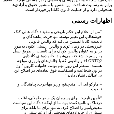
برابر به رسمیت شناخت. این تفسیر با منشور حقوق و آزادی‌ها
همخوانی دارد و از حمایت قانون کانادا برخوردار است.
اظهارات رسمی
“من از اعلام این حکم تاریخی و مفید دادگاه عالی کبک
خوشحالم. این تغییر توسط مهاجرت، پناهندگان و
تابعیت کانادا تضمین می‌کند که والدین قانونی
غیرزیستی در زمان تولد و والدین زیستی اکنون به‌طور
برابر به عنوان والدین کودک برای تابعیت از طریق نسل
به رسمیت شناخته می‌شوند. خانواده‌های کانادایی
LGBTQ2+ و والدینی که با چالش‌های باروری مواجه
هستند، منتظر این روز مهم بودند. خانواده کارون / ون
در ون شجاعت و استقامت فوق‌العاده‌ای در اصلاح این
بی‌عدالتی نشان دادند.”
– مارکو ای. ال. مندچینو، وزیر مهاجرت، پناهندگان و
تابعیت
“تأمین تابعیت برای پسرمان یک سفر طولانی، اغلب
دردناک و ناامیدکننده بود. ما از اینکه دادگاه این سیاست
تبعیض‌آمیز را اصلاح کرد، نه تنها برای ما بلکه برای
بسیاری از خانواده‌های همجنس‌گرا و غیرسنتی در