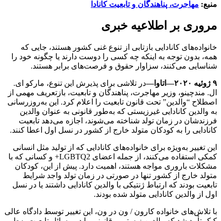
منبع:
مهاجرت، پناهندگان و تابعیت کانادا
مروری بر اطلاعیه خبری
خانواده‌های کانادایی بازتابی از تنوع غنی کشور هستند، جایی که
همه، بدون توجه به اینکه چه کسی را دوست دارند یا چگونه خود را
شناسایی می‌کنند، سزاوار حقوق و فرصت‌های برابر هستند.
۹ ژوئیه ۲۰۲۰—اتاوا—
در تلاشی برای پذیرش این تنوع، مارکو ای.
ال. مندچینو، وزیر مهاجرت، پناهندگان و تابعیت، بازتعریف مهمی از
اصطلاح “والدین” تحت قانون تابعیت را اعلام کرد. این به‌روزرسانی
به والدین کانادایی غیرزیستی که به‌طور قانونی به عنوان والدین
فرزندشان در زمان تولد شناخته می‌شوند، اجازه می‌دهد تابعیت
کانادایی را به کودکان متولد خارج از کشور در نسل اول اعطا کنند.
این تغییر به‌ویژه برای خانواده‌های کانادایی که از تولید مثل انسانی
کمکی استفاده می‌کنند، از جمله اعضای LGBTQ2+ و کسانی که با
مشکلات باروری مواجه هستند، اهمیت دارد. پیش از این، کودکان
متولد خارج از کشور تنها در صورتی در زمان تولد واجد شرایط
تابعیت بودند که ارتباط ژنتیکی با والدین کانادایی داشتند یا در نسل
اول از والدین کانادایی متولد شده بودند.
با تلاش‌های خانواده کارون / ون در ون، این تغییر توسط دادگاه عالی
کبک تأیید شد که والدین زیستی و قانونی را در مسائل تابعیت به‌طور