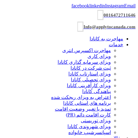
facebook
linkedin
Instagram
Email
0016472711646
Info@applytocanada.com
مهاجرت به کانادا
خدمات
مهاجرت اکسپرس انتری
ویزای کاری
ویزای سرمایه گذاری کانادا
ثبت شرکت در کانادا
ویزای استارتاپ کانادا
ویزای تحصیلی کانادا
ویزای کارآفرینی کانادا
پناهندگی کانادا
اعتراض به ویزای ریجکت شده
برنامه های استانی کانادا
تمدید یا تغییر وضعیت اقامت
کارت اقامت دائم (PR)
ویزای توریستی
ویزای شھروندی کانادا
اسپانسرشیپ خانواده