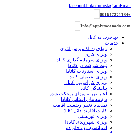
facebook
linkedin
Instagram
Email
0016472711646
Info@applytocanada.com
مهاجرت به کانادا
خدمات
مهاجرت اکسپرس انتری
ویزای کاری
ویزای سرمایه گذاری کانادا
ثبت شرکت در کانادا
ویزای استارتاپ کانادا
ویزای تحصیلی کانادا
ویزای کارآفرینی کانادا
پناهندگی کانادا
اعتراض به ویزای ریجکت شده
برنامه های استانی کانادا
تمدید یا تغییر وضعیت اقامت
کارت اقامت دائم (PR)
ویزای توریستی
ویزای شھروندی کانادا
اسپانسرشیپ خانواده