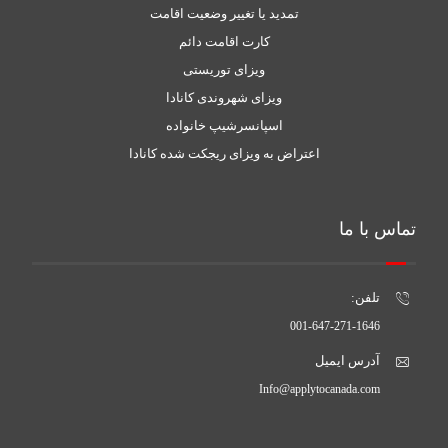
تمدید یا تغییر وضعیت اقامت
کارت اقامت دائم
ویزای توریستی
ویزای شهروندی کانادا
اسپانسرشیپ خانواده
اعتراض به ویزای ریجکت شده کانادا
تماس با ما
تلفن:
001-647-271-1646
آدرس ایمیل
Info@applytocanada.com