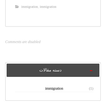
immigration
,
immigration
Comments are disabled
دسته مقالات
immigration
(1)