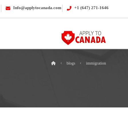
Info@applytocanada.com
+1 (647) 271-1646
blogs
immigration