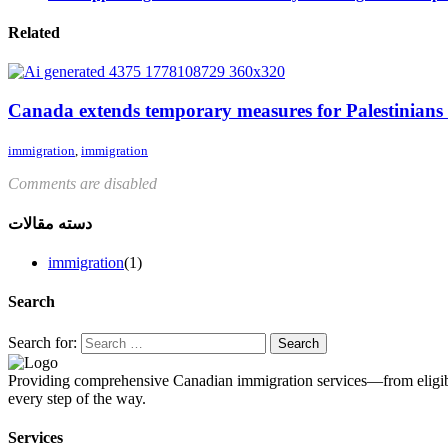
Related
Canada extends temporary measures for Palestinians
immigration
,
immigration
Comments are disabled
دسته مقالات
immigration
(1)
Search
Search for:
Providing comprehensive Canadian immigration services—from eligibil
every step of the way.
Services