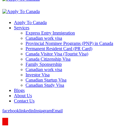
Apply To Canada
Services
Express Entry Immigration
Canadian work visa
Provincial Nominee Programs (PNP) in Canada
Permanent Resident Card (PR Card)
Canada Visitor Visa (Tourist Visa)
Canada Citizenship Visa
Family Sponsership
Canadian work visa
Investor Visa
Canadian Startup Visa
Canadian Study Visa
Blogs
About Us
Contact Us
facebook
linkedin
Instagram
Email