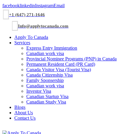
facebook
linkedin
Instagram
Email
+1 (647) 271-1646
Info@applytocanada.com
Apply To Canada
Services
Express Entry Immigration
Canadian work visa
Provincial Nominee Programs (PNP) in Canada
Permanent Resident Card (PR Card)
Canada Visitor Visa (Tourist Visa)
Canada Citizenship Visa
Family Sponsership
Canadian work visa
Investor Visa
Canadian Startup Visa
Canadian Study Visa
Blogs
About Us
Contact Us