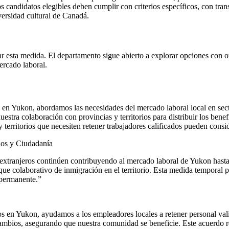
andidatos elegibles deben cumplir con criterios específicos, con tran
ersidad cultural de Canadá.
ta medida. El departamento sigue abierto a explorar opciones con otras
ercado laboral.
s en Yukon, abordamos las necesidades del mercado laboral local en sec
estra colaboración con provincias y territorios para distribuir los benef
territorios que necesiten retener trabajadores calificados pueden consid
dos y Ciudadanía
s extranjeros continúen contribuyendo al mercado laboral de Yukon has
e colaborativo de inmigración en el territorio. Esta medida temporal p
 permanente.”
dos en Yukon, ayudamos a los empleadores locales a retener personal val
ambios, asegurando que nuestra comunidad se beneficie. Este acuerdo r