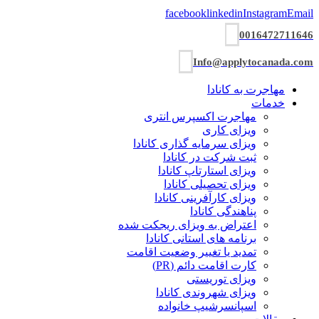
facebook
linkedin
Instagram
Email
0016472711646
Info@applytocanada.com
مهاجرت به کانادا
خدمات
مهاجرت اکسپرس انتری
ویزای کاری
ویزای سرمایه گذاری کانادا
ثبت شرکت در کانادا
ویزای استارتاپ کانادا
ویزای تحصیلی کانادا
ویزای کارآفرینی کانادا
پناهندگی کانادا
اعتراض به ویزای ریجکت شده
برنامه های استانی کانادا
تمدید یا تغییر وضعیت اقامت
کارت اقامت دائم (PR)
ویزای توریستی
ویزای شھروندی کانادا
اسپانسرشیپ خانواده