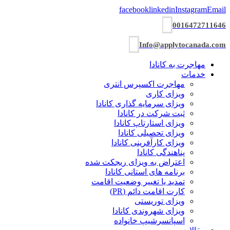
facebook
linkedin
Instagram
Email
0016472711646
Info@applytocanada.com
مهاجرت به کانادا
خدمات
مهاجرت اکسپرس انتری
ویزای کاری
ویزای سرمایه گذاری کانادا
ثبت شرکت در کانادا
ویزای استارتاپ کانادا
ویزای تحصیلی کانادا
ویزای کارآفرینی کانادا
پناهندگی کانادا
اعتراض به ویزای ریجکت شده
برنامه های استانی کانادا
تمدید یا تغییر وضعیت اقامت
کارت اقامت دائم (PR)
ویزای توریستی
ویزای شھروندی کانادا
اسپانسرشیپ خانواده