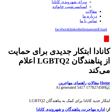
ویزای شھروندی کانادا
اسپانسرشیپ خانواده
مقالات
درباره ما
تماس با ما
facebook
linkedin
Instagram
Email
کانادا ابتکار جدیدی برای حمایت
از پناهندگان LGBTQ2 اعلام
می‌کند
Home
مقالات
راهنمای مهاجرین
ابتکار جدید کانادا برای کمک به پناهندگان LGBTQ2
از:
اداره مهاجرت، پناهندگان و شهروندی کانادا