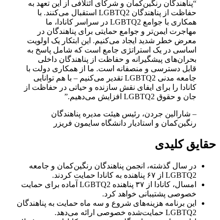
“پناهندگان رنگین‌کمان و شرکای ائتلافی از این تعهد به
حفاظت از پناهندگان LGBTQ2 استقبال می‌کنند. با
همکاری با جوامع LGBTQ2 در سراسر کانادا، ما
مهاجرت ایمن‌تر و جوامع حمایتی برای پناهندگان در
معرض خطر شدید ایجاد می‌کنیم. این ابتکار یک اولویت
اساسی در یک استراتژی جامع است که شامل پاسخ به
بحران‌های پیشگیرانه و حفاظت از پناهندگان داخلی
قابل دسترسی و منصفانه است. ما از همکاری دولت با
جامعه مدنی LGBTQ2 تقدیر می‌کنیم – با هم توانایی
کانادا را برای ایفای نقش سازنده و حیاتی در حفاظت از
جان و حقوق LGBTQ2 افزایش می‌دهیم.”
– شارالین جردن، رئیس هیئت مدیره پناهندگان
رنگین‌کمان و استادیار دانشگاه سایمون فریزر
حقایق کلیدی
در سال گذشته، انجمن پناهندگان رنگین‌کمان و جامعه
LGBTQ2 از ۶۷ پناهنده به کانادا حمایت کردند.
امسال، کانادا از ۳۷ پناهنده LGBTQ2 آماده برای حمایت
خصوصی پشتیبانی خواهد کرد.
این برنامه هزینه‌های شروع و سه ماه حمایت به پناهندگان
LGBTQ2 حمایت‌شده خصوصی ارائه می‌دهد.