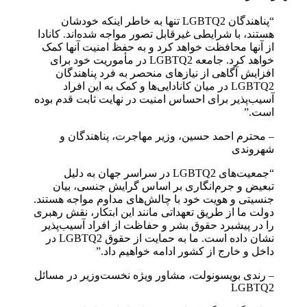
“پناهندگان LGBTQ2 تنها به خاطر اینکه خودشان
هستند، با شرایطی غیرقابل تصور مواجه شده‌اند. کانادا
از آنها محافظت خواهد کرد و به حفظ امنیت آنها کمک
خواهد کرد. جامعه LGBTQ2 در مأموریت خود برای
افزایش آگاهی از نیازهای منحصر به فرد پناهندگان
LGBTQ2 در میان کانادایی‌ها و کمک به این افراد
آسیب‌پذیر برای احساس امنیت در نهایت ثابت قدم بوده
است.”
– محترم احمد حسین، وزیر مهاجرت، پناهندگان و
شهروندی
“جمعیت‌های LGBTQ2 در سراسر جهان به دلیل
تبعیض و جرم‌انگاری بر اساس گرایش جنسی، بیان
جنسیتی و هویت خود با چالش‌های مداوم مواجه هستند.
دولت ما از طریق تعهداتی مانند این ابتکار، نقش رهبری
را در پیشبرد حقوق بشر و حفاظت از افراد آسیب‌پذیر
نشان داده است. ما به حمایت از حقوق LGBTQ2 در
داخل و خارج از کشور ادامه خواهیم داد.”
– رندی بویسونولت، مشاور ویژه نخست‌وزیر در مسائل
LGBTQ2